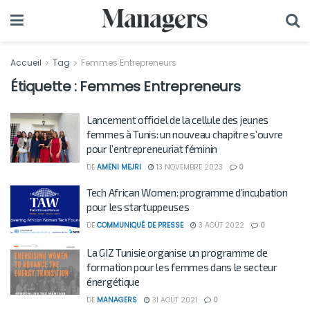
Accueil
Tag
Femmes Entrepreneurs
Étiquette :
Femmes Entrepreneurs
Lancement officiel de la cellule des jeunes
femmes à Tunis: un nouveau chapitre s’ouvre
pour l’entrepreneuriat féminin
DE
AMENI MEJRI
13 NOVEMBRE 2023
0
Tech African Women: programme d’incubation
pour les startuppeuses
DE
COMMUNIQUÉ DE PRESSE
3 AOÛT 2022
0
La GIZ Tunisie organise un programme de
formation pour les femmes dans le secteur
énergétique
DE
MANAGERS
31 AOÛT 2021
0