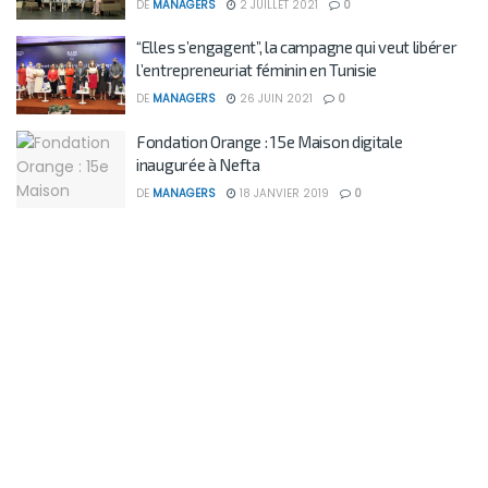
DE
MANAGERS
2 JUILLET 2021
0
“Elles s’engagent”, la campagne qui veut libérer
l’entrepreneuriat féminin en Tunisie
DE
MANAGERS
26 JUIN 2021
0
Fondation Orange : 15e Maison digitale
inaugurée à Nefta
DE
MANAGERS
18 JANVIER 2019
0