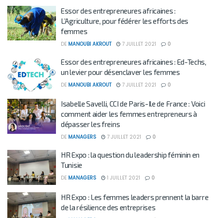
Essor des entrepreneures africaines :
L’Agriculture, pour fédérer les efforts des
femmes
DE
MANOUBI AKROUT
7 JUILLET 2021
0
Essor des entrepreneures africaines : Ed-Techs,
un levier pour désenclaver les femmes
DE
MANOUBI AKROUT
7 JUILLET 2021
0
Isabelle Savelli, CCI de Paris-Ile de France : Voici
comment aider les femmes entrepreneurs à
dépasser les freins
DE
MANAGERS
7 JUILLET 2021
0
HR Expo : la question du leadership féminin en
Tunisie
DE
MANAGERS
1 JUILLET 2021
0
HR Expo : Les femmes leaders prennent la barre
de la résilience des entreprises