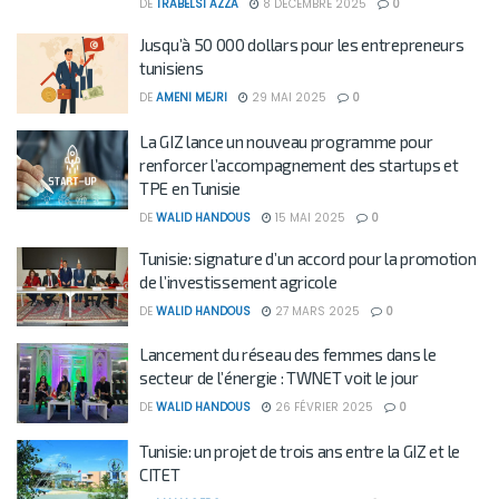
DE
TRABELSI AZZA
8 DÉCEMBRE 2025
0
Jusqu’à 50 000 dollars pour les entrepreneurs
tunisiens
DE
AMENI MEJRI
29 MAI 2025
0
La GIZ lance un nouveau programme pour
renforcer l’accompagnement des startups et
TPE en Tunisie
DE
WALID HANDOUS
15 MAI 2025
0
Tunisie: signature d’un accord pour la promotion
de l’investissement agricole
DE
WALID HANDOUS
27 MARS 2025
0
Lancement du réseau des femmes dans le
secteur de l’énergie : TWNET voit le jour
DE
WALID HANDOUS
26 FÉVRIER 2025
0
Tunisie: un projet de trois ans entre la GIZ et le
CITET