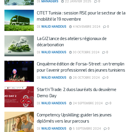
DE
MANAGERS
22 JANVIER 2025
0
CITET Tunisia : session RSE pour le secteur de la
mobilité le 19 novembre
DE
WALID HANDOUS
4 NOVEMBRE 2024
0
La GIZ lance des ateliers régionaux de
décarbonation
DE
WALID HANDOUS
30 OCTOBRE 2024
0
Cinquième édition de Forsa-Street : un tremplin
pour l’avenir professionnel des jeunes tunisiens
DE
WALID HANDOUS
26 OCTOBRE 2024
0
Start’n’Trade: 2 duos lauréats du deuxième
Demo Day
DE
WALID HANDOUS
24 SEPTEMBRE 2024
0
Competency Upskilling: guider les jeunes
diplômés vers leur parcours
DE
WALID HANDOUS
5 SEPTEMBRE 2024
0