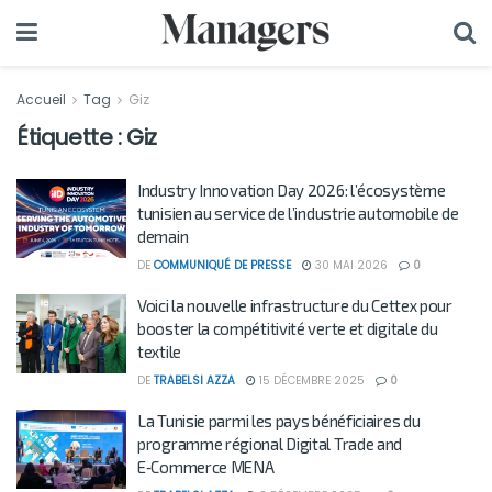
Accueil
Tag
Giz
Étiquette :
Giz
Industry Innovation Day 2026: l’écosystème
tunisien au service de l’industrie automobile de
demain
DE
COMMUNIQUÉ DE PRESSE
30 MAI 2026
0
Voici la nouvelle infrastructure du Cettex pour
booster la compétitivité verte et digitale du
textile
DE
TRABELSI AZZA
15 DÉCEMBRE 2025
0
La Tunisie parmi les pays bénéficiaires du
programme régional Digital Trade and
E‑Commerce MENA