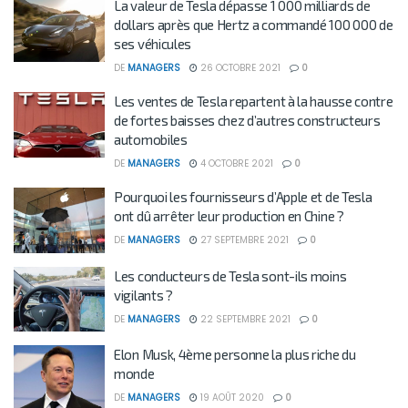
La valeur de Tesla dépasse 1 000 milliards de
dollars après que Hertz a commandé 100 000 de
ses véhicules
DE
MANAGERS
26 OCTOBRE 2021
0
Les ventes de Tesla repartent à la hausse contre
de fortes baisses chez d’autres constructeurs
automobiles
DE
MANAGERS
4 OCTOBRE 2021
0
Pourquoi les fournisseurs d’Apple et de Tesla
ont dû arrêter leur production en Chine ?
DE
MANAGERS
27 SEPTEMBRE 2021
0
Les conducteurs de Tesla sont-ils moins
vigilants ?
DE
MANAGERS
22 SEPTEMBRE 2021
0
Elon Musk, 4ème personne la plus riche du
monde
DE
MANAGERS
19 AOÛT 2020
0