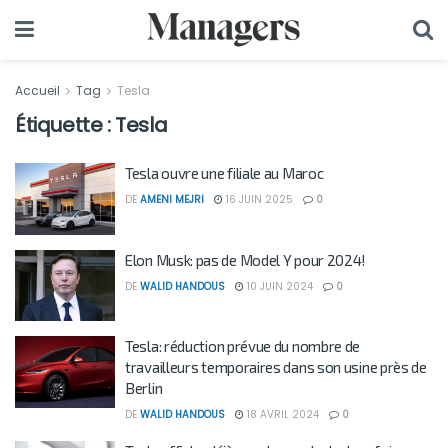
Accueil
Tag
Tesla
Étiquette :
Tesla
Tesla ouvre une filiale au Maroc
DE
AMENI MEJRI
16 JUIN 2025
0
Elon Musk: pas de Model Y pour 2024!
DE
WALID HANDOUS
10 JUIN 2024
0
Tesla: réduction prévue du nombre de
travailleurs temporaires dans son usine près de
Berlin
DE
WALID HANDOUS
18 AVRIL 2024
0