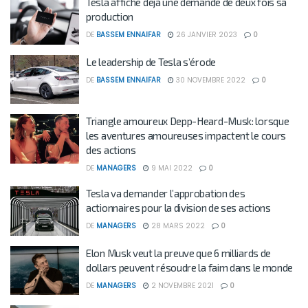
Tesla affiche déjà une demande de deux fois sa
production
DE
BASSEM ENNAIFAR
26 JANVIER 2023
0
Le leadership de Tesla s’érode
DE
BASSEM ENNAIFAR
30 NOVEMBRE 2022
0
Triangle amoureux Depp-Heard-Musk: lorsque
les aventures amoureuses impactent le cours
des actions
DE
MANAGERS
9 MAI 2022
0
Tesla va demander l’approbation des
actionnaires pour la division de ses actions
DE
MANAGERS
28 MARS 2022
0
Elon Musk veut la preuve que 6 milliards de
dollars peuvent résoudre la faim dans le monde
DE
MANAGERS
2 NOVEMBRE 2021
0