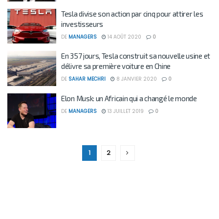
Tesla divise son action par cinq pour attirer les
investisseurs
DE
MANAGERS
14 AOÛT 2020
0
En 357 jours, Tesla construit sa nouvelle usine et
délivre sa première voiture en Chine
DE
SAHAR MECHRI
8 JANVIER 2020
0
Elon Musk: un Africain qui a changé le monde
DE
MANAGERS
13 JUILLET 2019
0
1
2