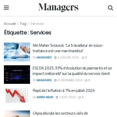
Accueil
Tag
Services
Étiquette :
Services
Me Maher Snoussi: “Le travailleur en sous-
traitance est une marchandise”
DE
MANAGERS
2 JANVIER 2025
0
ESCDA 2025: 33% d’évolution du palmarès et un
impact mélioratif sur la qualité du service client
DE
MANAGERS
21 DÉCEMBRE 2024
0
Repli de l’inflation à 7% en juillet 2024
DE
AMENI MEJRI
7 AOÛT 2024
0
L’Apia dévoile les secteurs clés de