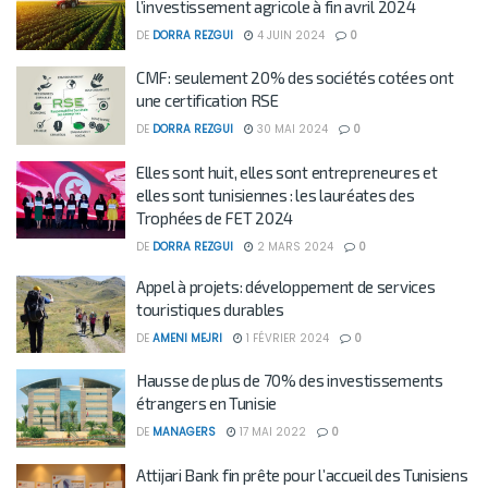
l’investissement agricole à fin avril 2024
DE
DORRA REZGUI
4 JUIN 2024
0
CMF: seulement 20% des sociétés cotées ont
une certification RSE
DE
DORRA REZGUI
30 MAI 2024
0
Elles sont huit, elles sont entrepreneures et
elles sont tunisiennes : les lauréates des
Trophées de FET 2024
DE
DORRA REZGUI
2 MARS 2024
0
Appel à projets: développement de services
touristiques durables
DE
AMENI MEJRI
1 FÉVRIER 2024
0
Hausse de plus de 70% des investissements
étrangers en Tunisie
DE
MANAGERS
17 MAI 2022
0
Attijari Bank fin prête pour l’accueil des Tunisiens