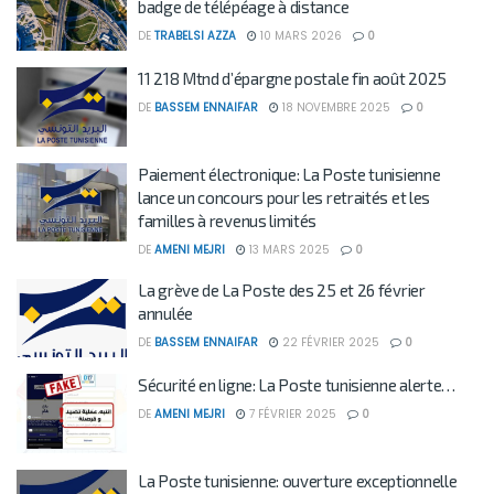
badge de télépéage à distance
DE
TRABELSI AZZA
10 MARS 2026
0
11 218 Mtnd d’épargne postale fin août 2025
DE
BASSEM ENNAIFAR
18 NOVEMBRE 2025
0
Paiement électronique: La Poste tunisienne
lance un concours pour les retraités et les
familles à revenus limités
DE
AMENI MEJRI
13 MARS 2025
0
La grève de La Poste des 25 et 26 février
annulée
DE
BASSEM ENNAIFAR
22 FÉVRIER 2025
0
Sécurité en ligne: La Poste tunisienne alerte…
DE
AMENI MEJRI
7 FÉVRIER 2025
0
La Poste tunisienne: ouverture exceptionnelle