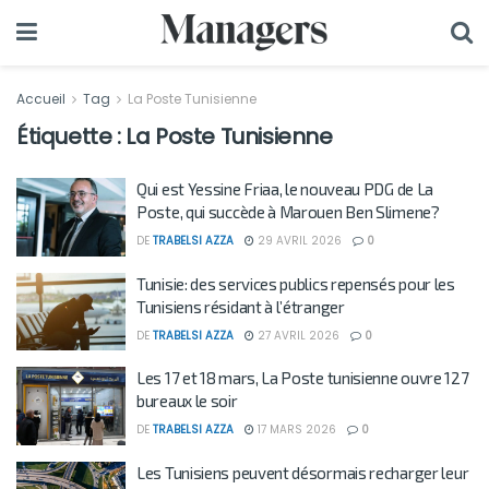
Accueil
Tag
La Poste Tunisienne
Étiquette :
La Poste Tunisienne
Qui est Yessine Friaa, le nouveau PDG de La
Poste, qui succède à Marouen Ben Slimene?
DE
TRABELSI AZZA
29 AVRIL 2026
0
Tunisie: des services publics repensés pour les
Tunisiens résidant à l’étranger
DE
TRABELSI AZZA
27 AVRIL 2026
0
Les 17 et 18 mars, La Poste tunisienne ouvre 127
bureaux le soir
DE
TRABELSI AZZA
17 MARS 2026
0
Les Tunisiens peuvent désormais recharger leur