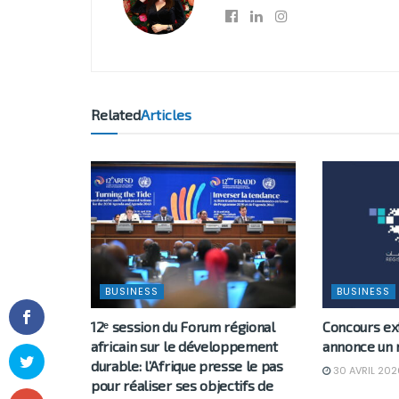
Related
Articles
BUSINESS
BUSINESS
12ᵉ session du Forum régional
Concours ex
africain sur le développement
annonce un 
durable: l’Afrique presse le pas
30 AVRIL 202
pour réaliser ses objectifs de