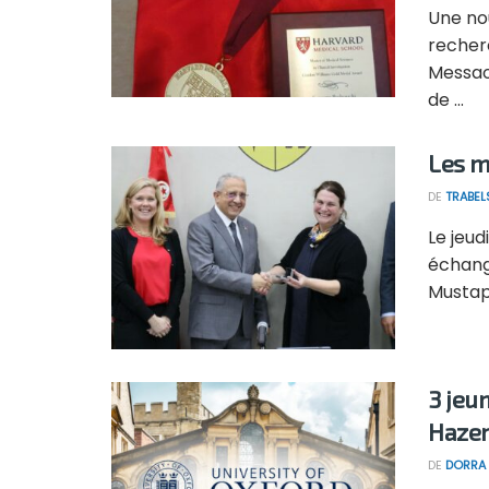
Une no
recher
Messao
de ...
Les m
DE
TRABEL
Le jeu
échange
Mustaph
3 jeu
Hazem
DE
DORRA 