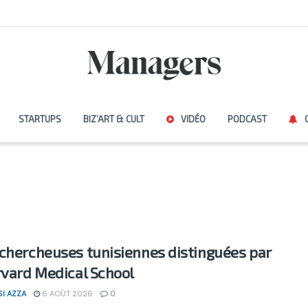
STARTUPS
BIZ’ART & CULT
VIDÉO
PODCAST
chercheuses tunisiennes distinguées par
rvard Medical School
SI AZZA
6 AOÛT 2026
0