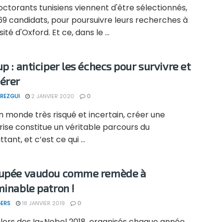
octorants tunisiens viennent d'être sélectionnés,
69 candidats, pour poursuivre leurs recherches à
sité d'Oxford. Et ce, dans le ...
up : anticiper les échecs pour survivre et
érer
REZGUI
2 JANVIER 2020
0
 monde très risqué et incertain, créer une
ise constitue un véritable parcours du
ant, et c’est ce qui ...
oupée vaudou comme remède à
minable patron !
ERS
18 JANVIER 2019
0
 lors des Ig-Nobel 2018, organisés chaque année,