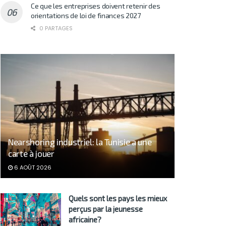
Ce que les entreprises doivent retenir des
orientations de loi de finances 2027
0 PARTAGES
Nearshoring industriel: la Tunisie a une
carte à jouer
6 AOÛT 2026
Quels sont les pays les mieux
perçus par la jeunesse
africaine?