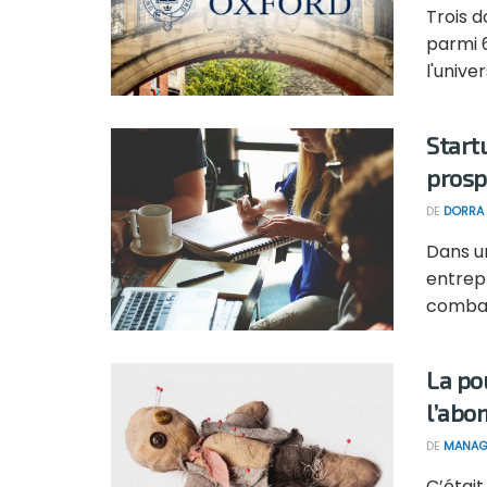
Trois d
parmi 
l'univer
Start
prosp
DE
DORRA 
Dans un
entrepr
combatt
La p
l’abo
DE
MANAG
C’était