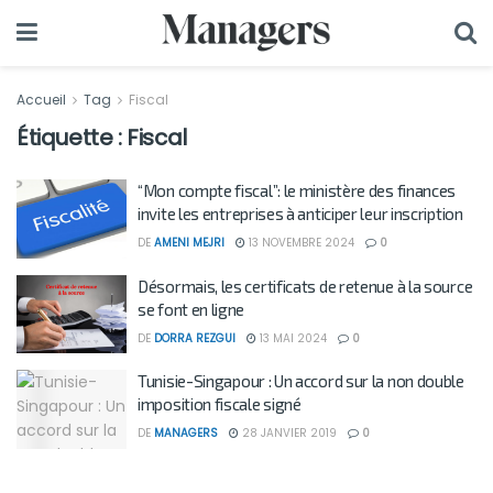
Accueil
Tag
Fiscal
Étiquette :
Fiscal
“Mon compte fiscal”: le ministère des finances
invite les entreprises à anticiper leur inscription
DE
AMENI MEJRI
13 NOVEMBRE 2024
0
Désormais, les certificats de retenue à la source
se font en ligne
DE
DORRA REZGUI
13 MAI 2024
0
Tunisie-Singapour : Un accord sur la non double
imposition fiscale signé
DE
MANAGERS
28 JANVIER 2019
0