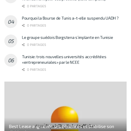
0 PARTAGES
Pourquoi la Bourse de Tunis a-t-elle suspendu UADH ?
0 PARTAGES
Le groupe suédois Borgstena s’implante en Tunisie
0 PARTAGES
Tunisie: trois nouvelles universités accréditées
«entrepreneuriales» par le NCEE
0 PARTAGES
Best Lease augmente ses bénéfices et stabilise son