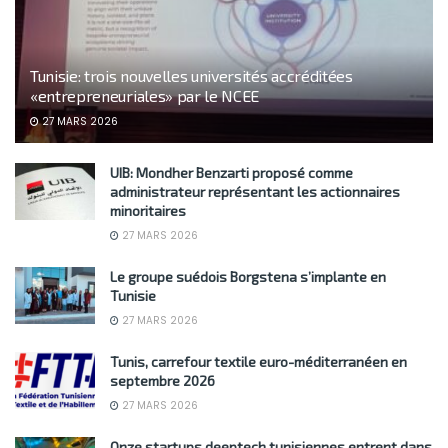
Tunisie: trois nouvelles universités accréditées
«entrepreneuriales» par le NCEE
27 MARS 2026
UIB: Mondher Benzarti proposé comme
administrateur représentant les actionnaires
minoritaires
27 MARS 2026
Le groupe suédois Borgstena s’implante en
Tunisie
27 MARS 2026
Tunis, carrefour textile euro-méditerranéen en
septembre 2026
27 MARS 2026
Onze startups deeptech tunisiennes entrent dans