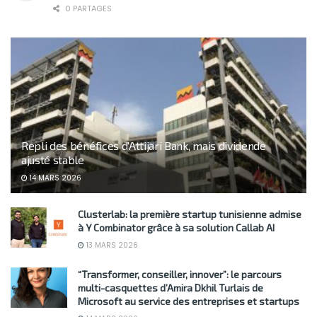
0 PARTAGES
Repli des bénéfices d’Attijari Bank, mais dividende
ajusté stable
14 MARS 2026
Clusterlab: la première startup tunisienne admise
à Y Combinator grâce à sa solution Callab AI
13 MARS 2026
“Transformer, conseiller, innover”: le parcours
multi-casquettes d’Amira Dkhil Turlais de
Microsoft au service des entreprises et startups