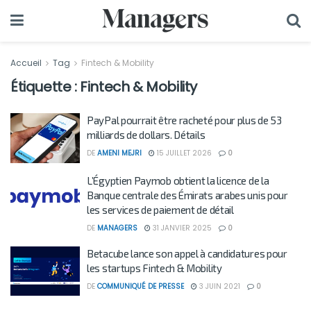
Accueil
Tag
Fintech & Mobility
Étiquette :
Fintech & Mobility
PayPal pourrait être racheté pour plus de 53
milliards de dollars. Détails
DE
AMENI MEJRI
15 JUILLET 2026
0
L’Égyptien Paymob obtient la licence de la
Banque centrale des Émirats arabes unis pour
les services de paiement de détail
DE
MANAGERS
31 JANVIER 2025
0
Betacube lance son appel à candidatures pour
les startups Fintech & Mobility
DE
COMMUNIQUÉ DE PRESSE
3 JUIN 2021
0