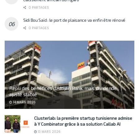
0 PARTAGES
Sidi Bou Saïd : le port de plaisance va enfin être rénové
0 PARTAGES
Repli des bénéfices d’Attijari Bank, mais dividende
ajusté stable
14 MARS 2026
Clusterlab: la première startup tunisienne admise
à Y Combinator grâce à sa solution Callab AI
13 MARS 2026