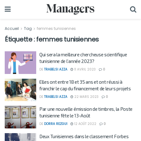
Accueil
Tag
femmes tunisiennes
Étiquette :
femmes tunisiennes
Qui sera la meilleure chercheuse scientifique
tunisienne de l’année 2023?
DE
TRABELSI AZZA
11 AVRIL 2023
0
Elles ont entre 18 et 35 ans et ont réussi à
franchir le cap du financement de leurs projets
DE
TRABELSI AZZA
22 MARS 2023
0
Par une nouvelle émission de timbres, la Poste
tunisienne fête le 13-Août
DE
DORRA REZGUI
12 AOÛT 2022
0
Deux Tunisiennes dans le classement Forbes