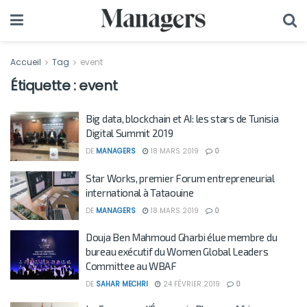
Accueil
Tag
event
Étiquette :
event
Big data, blockchain et AI: les stars de Tunisia
Digital Summit 2019
DE
MANAGERS
18 MARS 2019
0
Star Works, premier Forum entrepreneurial
international à Tataouine
DE
MANAGERS
18 MARS 2019
0
Douja Ben Mahmoud Gharbi élue membre du
bureau exécutif du Women Global Leaders
Committee au WBAF
DE
SAHAR MECHRI
24 FÉVRIER 2019
0