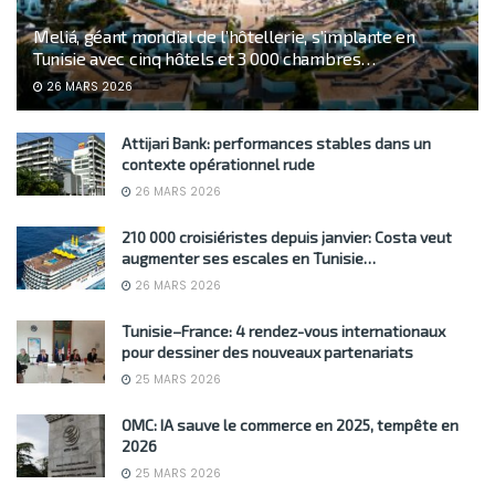
Meliá, géant mondial de l’hôtellerie, s’implante en
Tunisie avec cinq hôtels et 3 000 chambres…
26 MARS 2026
Attijari Bank: performances stables dans un
contexte opérationnel rude
26 MARS 2026
210 000 croisiéristes depuis janvier: Costa veut
augmenter ses escales en Tunisie…
26 MARS 2026
Tunisie–France: 4 rendez-vous internationaux
pour dessiner des nouveaux partenariats
25 MARS 2026
OMC: IA sauve le commerce en 2025, tempête en
2026
25 MARS 2026