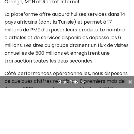
Orange, MTN et Rocket Internet.
La plateforme offre aujourd’hui ses services dans 14
pays africains (dont la Tunisie) et permet à 17
millions de PME d’exposer leurs produits. Le nombre
d’articles et de services disponibles dépasse les 6
millions. Les sites du groupe drainent un flux de visites
annuelles de 500 millions et enregistrent une
transaction toutes les deux secondes.
Côté performances opérationnelles, nous disposons
de quelques chiffres relatifs aux 9 premiers mois de
Share This
l’année 2018. Les ventes se sont élevées à 511,6
millions d’euros avec 3,5 millions de clients actifs.
Cela signifie que le client moyen dépense moins de 17
dollars par mois. Ce n’est pas beaucoup, mais la
masse fait la différence. Le rythme de croissance du
chiffre d’affaires reste impressionnant et s’élève à