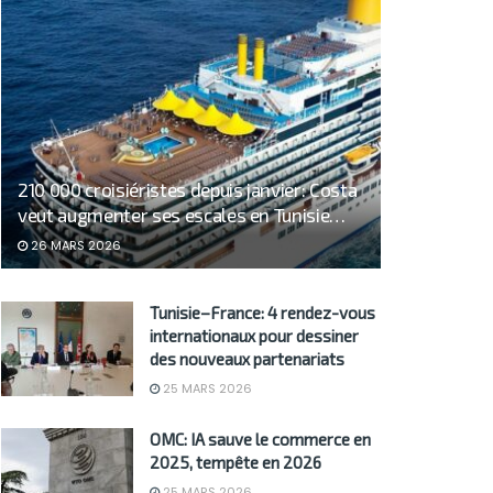
210 000 croisiéristes depuis janvier: Costa
veut augmenter ses escales en Tunisie…
26 MARS 2026
Tunisie–France: 4 rendez-vous
internationaux pour dessiner
des nouveaux partenariats
25 MARS 2026
OMC: IA sauve le commerce en
2025, tempête en 2026
25 MARS 2026