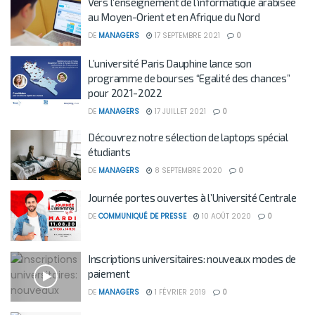
Vers l’enseignement de l’informatique arabisée
au Moyen-Orient et en Afrique du Nord
DE
MANAGERS
17 SEPTEMBRE 2021
0
L’université Paris Dauphine lance son
programme de bourses “Egalité des chances”
pour 2021-2022
DE
MANAGERS
17 JUILLET 2021
0
Découvrez notre sélection de laptops spécial
étudiants
DE
MANAGERS
8 SEPTEMBRE 2020
0
Journée portes ouvertes à l’Université Centrale
DE
COMMUNIQUÉ DE PRESSE
10 AOÛT 2020
0
Inscriptions universitaires: nouveaux modes de
paiement
DE
MANAGERS
1 FÉVRIER 2019
0