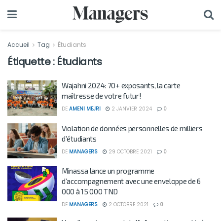
Accueil
Tag
Étudiants
Étiquette :
Étudiants
Wajahni 2024: 70+ exposants, la carte
maîtresse de votre futur!
DE
AMENI MEJRI
2 JANVIER 2024
0
Violation de données personnelles de milliers
d’étudiants
DE
MANAGERS
29 OCTOBRE 2021
0
Minassa lance un programme
d’accompagnement avec une enveloppe de 6
000 à 15 000 TND
DE
MANAGERS
2 OCTOBRE 2021
0