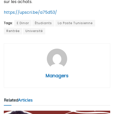
sur les achats.
https://upscri.be/a75d53/
Tags:
E Dinar
Étudiants
La Poste Tunisienne
Rentrée
Université
Managers
Related
Articles