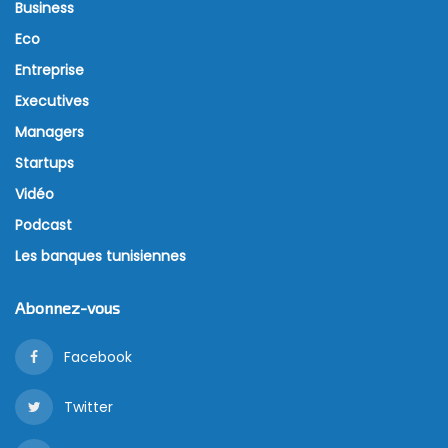
Tim Cook, PDG Apple
Le PDG du géant américain Apple finit la semaine en
beauté, récompensé en actions boursières, en plus
de son salaire et de sa prime annuelle pour une
valeur de 120 millions de dollars, empochant ainsi
560 000 actions Apple, soit le bonus maximal.
Le conseil d’administration de l’entreprise
récompense Tim Cook à la fois pour la réalisation de
ses objectifs et pour avoir atteint son objectif d’aider
Apple à surpasser plus des deux tiers des sociétés du
S&P 500. Depuis août 2015, Apple a bénéficié d’un
retour sur investissement de 119 %, faisant mieux que
80 % des entreprises du S&P 500.