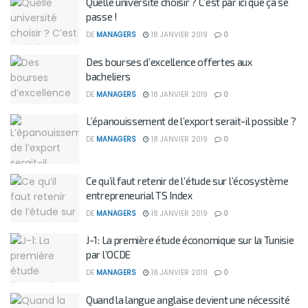
Quelle université choisir ? C’est par ici que ça se
passe !
DE
MANAGERS
18 JANVIER 2019
0
Des bourses d’excellence offertes aux
bacheliers
DE
MANAGERS
18 JANVIER 2019
0
L’épanouissement de l’export serait-il possible ?
DE
MANAGERS
18 JANVIER 2019
0
Ce qu’il faut retenir de l’étude sur l’écosystème
entrepreneurial TS Index
DE
MANAGERS
18 JANVIER 2019
0
J-1: La première étude économique sur la Tunisie
par l’OCDE
DE
MANAGERS
18 JANVIER 2019
0
Quand la langue anglaise devient une nécessité