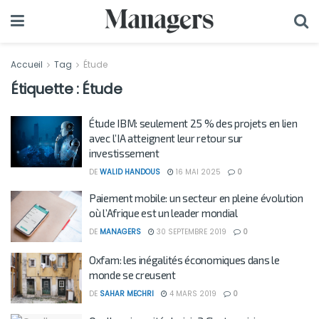
Accueil
Tag
Étude
Étiquette :
Étude
Étude IBM: seulement 25 % des projets en lien
avec l’IA atteignent leur retour sur
investissement
DE
WALID HANDOUS
16 MAI 2025
0
Paiement mobile: un secteur en pleine évolution
où l’Afrique est un leader mondial
DE
MANAGERS
30 SEPTEMBRE 2019
0
Oxfam: les inégalités économiques dans le
monde se creusent
DE
SAHAR MECHRI
4 MARS 2019
0