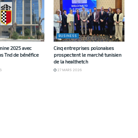
BUSINESS
mine 2025 avec
Cinq entreprises polonaises
ns Tnd de bénéfice
prospectent le marché tunisien
de la healthetch
6
27 MARS 2026