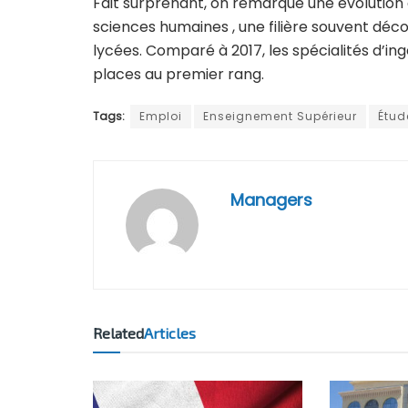
Fait surprenant, on remarque une évolution 
sciences humaines , une filière souvent décon
lycées. Comparé à 2017, les spécialités d’ing
places au premier rang.
Tags:
Emploi
Enseignement Supérieur
Étud
Managers
Related
Articles