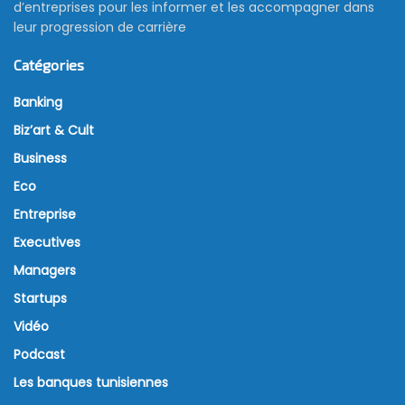
Enfin un KFC en Tunisie, surtout
pour les fans !
28 janvier 2019
La célèbre enseigne internationale de restauration
rapide KFC, bannière-phare du 1er groupe mondial
de restauration Yum ! Brand, inaugure officiellement,
aujourd’hui, mercredi 10 janvier 2018, son premier
restaurant en Tunisie aux Berges du Lac 1.
Lors de la pré-ouverture, tenue hier le 9 janvier 2018,
KFC a présenté sa panoplie de produits « haut de
gamme», à base de poulet, et ce, en présence d’un
aréopage de journalistes papier et de la Toile.