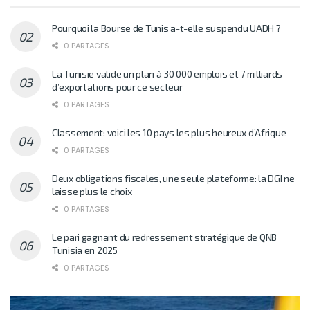
Pourquoi la Bourse de Tunis a-t-elle suspendu UADH ?
0 PARTAGES
La Tunisie valide un plan à 30 000 emplois et 7 milliards
d’exportations pour ce secteur
0 PARTAGES
Classement: voici les 10 pays les plus heureux d’Afrique
0 PARTAGES
Deux obligations fiscales, une seule plateforme: la DGI ne
laisse plus le choix
0 PARTAGES
Le pari gagnant du redressement stratégique de QNB
Tunisia en 2025
0 PARTAGES