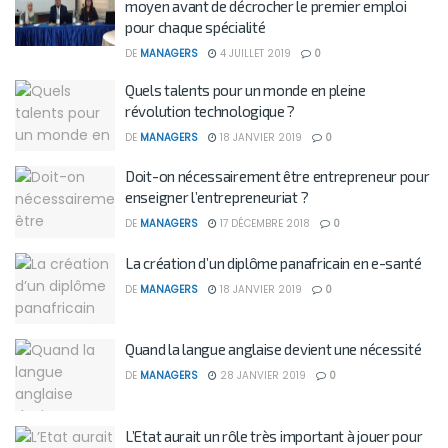
moyen avant de décrocher le premier emploi
pour chaque spécialité
DE
MANAGERS
4 JUILLET 2019
0
Quels talents pour un monde en pleine
révolution technologique ?
DE
MANAGERS
18 JANVIER 2019
0
Doit-on nécessairement être entrepreneur pour
enseigner l’entrepreneuriat ?
DE
MANAGERS
17 DÉCEMBRE 2018
0
La création d’un diplôme panafricain en e-santé
DE
MANAGERS
18 JANVIER 2019
0
Quand la langue anglaise devient une nécessité
DE
MANAGERS
28 JANVIER 2019
0
L’Etat aurait un rôle très important à jouer pour