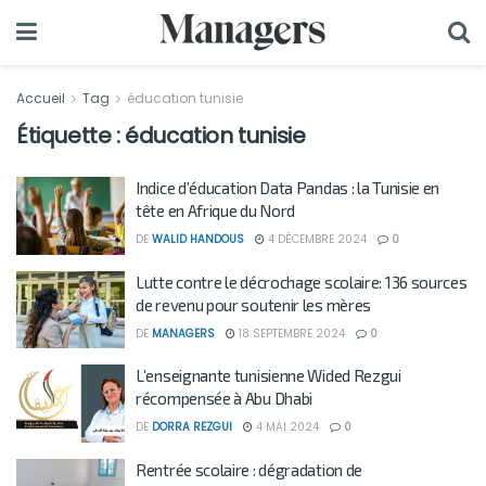
Accueil
Tag
éducation tunisie
Étiquette :
éducation tunisie
Indice d’éducation Data Pandas : la Tunisie en
tête en Afrique du Nord
DE
WALID HANDOUS
4 DÉCEMBRE 2024
0
Lutte contre le décrochage scolaire: 136 sources
de revenu pour soutenir les mères
DE
MANAGERS
18 SEPTEMBRE 2024
0
L’enseignante tunisienne Wided Rezgui
récompensée à Abu Dhabi
DE
DORRA REZGUI
4 MAI 2024
0
Rentrée scolaire : dégradation de