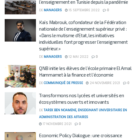
l’enseignement en Tunisie depuis la pandémie
DE
MANAGERS
15 SEPTEMBRE 2022
0
Kaïs Mabrouk, cofondateur de la Fédération
nationale de l’enseignement supérieur privé :
«Dans le mutisme d’Etat, les initiatives
individuelles font progresser l’enseignement
supérieur.»
DE
MANAGERS
12 MAI 2022
0
QNB initie les élèves de l’école primaire El Amal
Hammamet à la finance et l’économie
DE
COMMUNIQUÉ DE PRESSE
24 NOVEMBRE 2021
0
Transformons nos lycées et universités en
écosystèmes ouverts et innovants
DE
TAREK BEN NOAMENE, ENSEIGNANT UNIVERSITAIRE EN
ADMINISTRATION DES AFFAIRES
17 NOVEMBRE 2021
0
Economic Policy Dialogue : une croissance