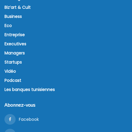
24 novembre 2021
L’année 2022 sera, d’après plusieurs analystes,
l’année de la reprise du tourisme dans le monde. Les
gouvernements et les professionnels du secteur
œuvrent, ainsi, à assurer une reprise réussie après
plus de deux ans de crise.
C’est dans ce cadre qu’une délégation du groupe
hôtelier français Accor a rencontré, mardi 23
novembre 2021, Mohamed Moez Belhassine, ministre
du tourisme.
D’après un communiqué publié par le ministère, le
groupe français aurait exprimé sa volonté “d’attirer
d’autres enseignes internationales en Tunisie”. La
délégation a également affirmé sa prédisposition à
lancer, en collaboration avec les autorités