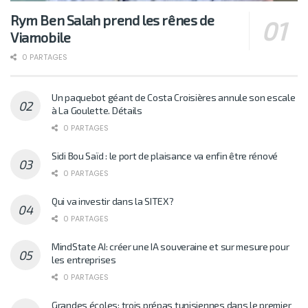
Rym Ben Salah prend les rênes de
Viamobile
0 PARTAGES
Un paquebot géant de Costa Croisières annule son escale
à La Goulette. Détails
0 PARTAGES
Sidi Bou Saïd : le port de plaisance va enfin être rénové
0 PARTAGES
Qui va investir dans la SITEX?
0 PARTAGES
MindState AI: créer une IA souveraine et sur mesure pour
les entreprises
0 PARTAGES
Grandes écoles: trois prépas tunisiennes dans le premier