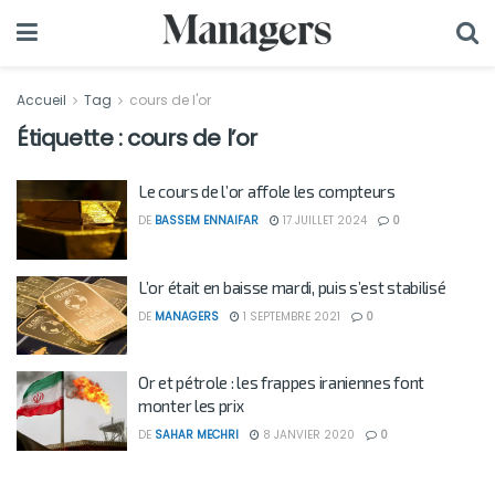
Accueil
Tag
cours de l'or
Étiquette :
cours de l’or
Le cours de l’or affole les compteurs
DE
BASSEM ENNAIFAR
17 JUILLET 2024
0
L’or était en baisse mardi, puis s’est stabilisé
DE
MANAGERS
1 SEPTEMBRE 2021
0
Or et pétrole : les frappes iraniennes font
monter les prix
DE
SAHAR MECHRI
8 JANVIER 2020
0