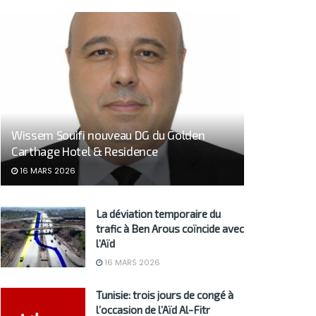
Wissem Souifi nouveau DG du Golden
Carthage Hotel & Residence
16 MARS 2026
La déviation temporaire du
trafic à Ben Arous coïncide avec
l’Aïd
16 MARS 2026
Tunisie: trois jours de congé à
l’occasion de l’Aïd Al-Fitr