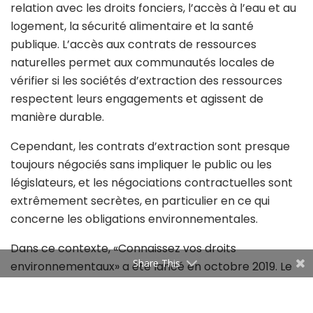
relation avec les droits fonciers, l’accès à l’eau et au
logement, la sécurité alimentaire et la santé
publique. L’accès aux contrats de ressources
naturelles permet aux communautés locales de
vérifier si les sociétés d’extraction des ressources
respectent leurs engagements et agissent de
manière durable.
Cependant, les contrats d’extraction sont presque
toujours négociés sans impliquer le public ou les
législateurs, et les négociations contractuelles sont
extrêmement secrètes, en particulier en ce qui
concerne les obligations environnementales.
Dans ce contexte, «Connaissez vos droits
Share This
environnementaux» a été lancé en octobre 2019. Le
projet est mis en œuvre par Earth Hour Tunisia et
financé par le Natural Resource Governance