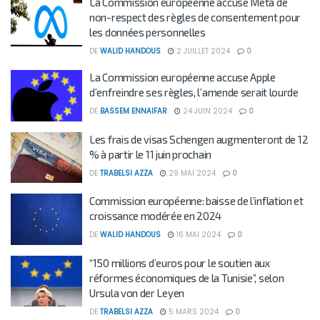
La Commission européenne accuse Meta de
non-respect des règles de consentement pour
les données personnelles
DE
WALID HANDOUS
2 JUILLET 2024
0
La Commission européenne accuse Apple
d’enfreindre ses règles, l’amende serait lourde
DE
BASSEM ENNAIFAR
24 JUIN 2024
0
Les frais de visas Schengen augmenteront de 12
% à partir le 11 juin prochain
DE
TRABELSI AZZA
29 MAI 2024
0
Commission européenne: baisse de l’inflation et
croissance modérée en 2024
DE
WALID HANDOUS
16 MAI 2024
0
“150 millions d’euros pour le soutien aux
réformes économiques de la Tunisie”, selon
Ursula von der Leyen
DE
TRABELSI AZZA
5 MARS 2024
0