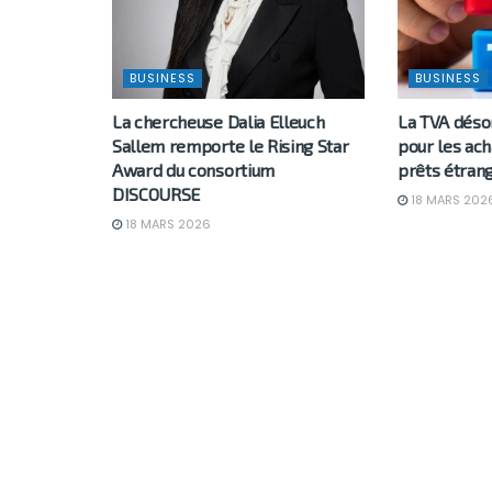
BUSINESS
BUSINESS
La chercheuse Dalia Elleuch
La TVA déso
Sallem remporte le Rising Star
pour les ach
Award du consortium
prêts étran
DISCOURSE
18 MARS 202
18 MARS 2026