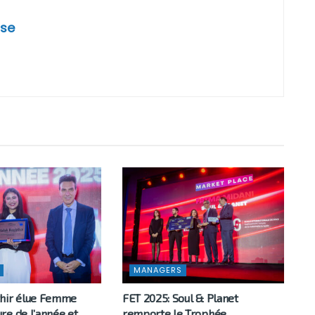
se
MANAGERS
hir élue Femme
FET 2025: Soul & Planet
re de l’année et
remporte le Trophée