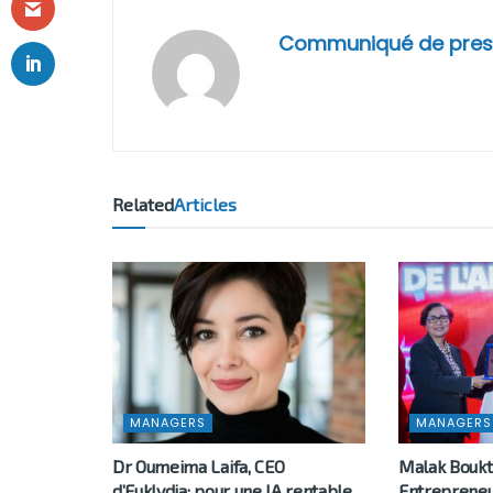
Communiqué de pres
Related
Articles
MANAGERS
MANAGERS
Dr Oumeima Laifa, CEO
Malak Boukt
d’Euklydia: pour une IA rentable
Entrepreneu