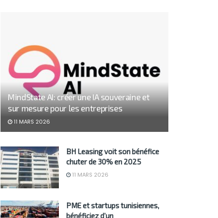
MindState AI: créer une IA souveraine et
sur mesure pour les entreprises
11 MARS 2026
BH Leasing voit son bénéfice
chuter de 30% en 2025
11 MARS 2026
PME et startups tunisiennes,
bénéficiez d’un