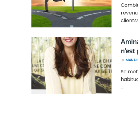
Combien
revenu
clients
Amina
n’est
DE
MANAG
Se mett
habitud
...