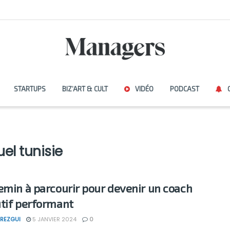
STARTUPS
BIZ’ART & CULT
VIDÉO
PODCAST
el tunisie
emin à parcourir pour devenir un coach
tif performant
REZGUI
5 JANVIER 2024
0