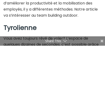
d’améliorer la productivité et la mobilisation des
employés, il y a différentes méthodes. Notre article
va s’intéresser au team building outdoor.
Tyrolienne
Vous avez toujours rêvé de voler? L’espace de
Share This
quelques dizaines de secondes, c’est possible grâce
aux tyroliennes. Vous voilà parti pour une descente le
long d’un câble qui s’apparente à un vol plané, à des
vitesses approchant, voire dépassant, les 100
kilomètres/heure. Frissons garantis!
Vous pouvez en profiter à
Zaghouan, Testour et
Tozeur.
Paintball