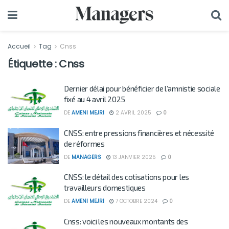
Accueil
Tag
Cnss
Étiquette :
Cnss
Dernier délai pour bénéficier de l’amnistie sociale
fixé au 4 avril 2025
DE
AMENI MEJRI
2 AVRIL 2025
0
CNSS: entre pressions financières et nécessité
de réformes
DE
MANAGERS
13 JANVIER 2025
0
CNSS: le détail des cotisations pour les
travailleurs domestiques
DE
AMENI MEJRI
7 OCTOBRE 2024
0
Cnss: voici les nouveaux montants des