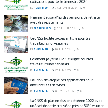
cotisations pour le 3e trimestre 2024
DE
AMENI MEJRI
17 SEPTEMBRE 2024
0
Paiement aujourd’hui des pensions de retraite
avec des ajustements
DE
TRABELSI AZZA
24 JUILLET 2024
0
Le CNSS facilite l’accès en ligne pour les
travailleurs non-salariés
DE
AMENI MEJRI
28 JUIN 2024
0
Comment payer la CNSS en ligne pour les
travailleurs indépendants
DE
AMENI MEJRI
22 JUIN 2024
0
La CNSS développe des applications pour
améliorer ses services
DE
AMENI MEJRI
16 FÉVRIER 2024
0
La CNSS de plus en plus endettée en 2022 avec
un écart de dette creusé de près de 30% en un an