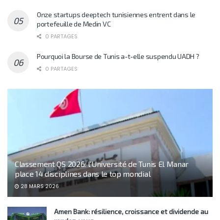
Onze startups deeptech tunisiennes entrent dans le
portefeuille de Medin VC
0 PARTAGES
Pourquoi la Bourse de Tunis a-t-elle suspendu UADH ?
0 PARTAGES
Classement QS 2026: l’Université de Tunis El Manar
place 14 disciplines dans le top mondial
28 MARS 2026
Amen Bank: résilience, croissance et dividende au