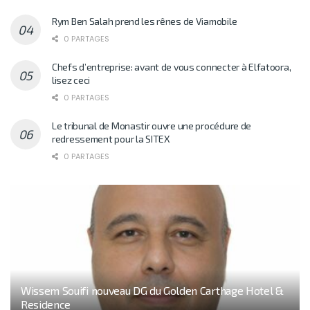
Rym Ben Salah prend les rênes de Viamobile
0 PARTAGES
Chefs d’entreprise: avant de vous connecter à Elfatoora,
lisez ceci
0 PARTAGES
Le tribunal de Monastir ouvre une procédure de
redressement pour la SITEX
0 PARTAGES
Wissem Souifi nouveau DG du Golden Carthage Hotel &
Residence