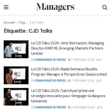
Accueil
Tag
CJD Talks
Étiquette :
CJD Talks
Le CJD Talks 2024 : Amir Ben Gacem, Managing
Director d’ARCHE, Emerging Markets Partners
Limited
DE
COMMUNIQUÉ DE PRESSE
7 SEPTEMBRE 2024
0
Le CJD Talks 2024 :Nadia Sehnaoui Boulifa,
Program Manager à Perspectives Swisscontact
DE
COMMUNIQUÉ DE PRESSE
7 SEPTEMBRE 2024
0
Le CJD Talks 2024 : Sami Ayari prône une
stratégie innovante pour réengager la diaspora
tunisienne
DE
COMMUNIQUÉ DE PRESSE
6 SEPTEMBRE 2024
0