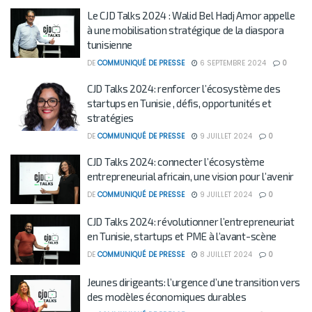
Le CJD Talks 2024 : Walid Bel Hadj Amor appelle
à une mobilisation stratégique de la diaspora
tunisienne
DE
COMMUNIQUÉ DE PRESSE
6 SEPTEMBRE 2024
0
CJD Talks 2024: renforcer l’écosystème des
startups en Tunisie , défis, opportunités et
stratégies
DE
COMMUNIQUÉ DE PRESSE
9 JUILLET 2024
0
CJD Talks 2024: connecter l’écosystème
entrepreneurial africain, une vision pour l’avenir
DE
COMMUNIQUÉ DE PRESSE
9 JUILLET 2024
0
CJD Talks 2024: révolutionner l’entrepreneuriat
en Tunisie, startups et PME à l’avant-scène
DE
COMMUNIQUÉ DE PRESSE
8 JUILLET 2024
0
Jeunes dirigeants: l’urgence d’une transition vers
des modèles économiques durables