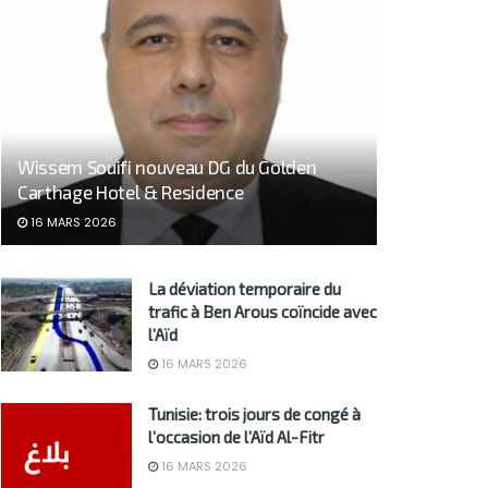
Wissem Souifi nouveau DG du Golden
Carthage Hotel & Residence
16 MARS 2026
La déviation temporaire du
trafic à Ben Arous coïncide avec
l’Aïd
16 MARS 2026
Tunisie: trois jours de congé à
l’occasion de l’Aïd Al-Fitr
16 MARS 2026