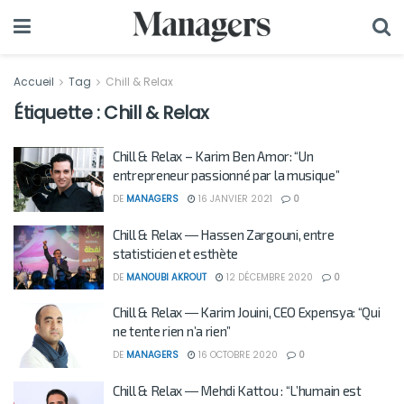
Accueil
Tag
Chill & Relax
Étiquette :
Chill & Relax
Chill & Relax – Karim Ben Amor: “Un
entrepreneur passionné par la musique”
DE
MANAGERS
16 JANVIER 2021
0
Chill & Relax ― Hassen Zargouni, entre
statisticien et esthète
DE
MANOUBI AKROUT
12 DÉCEMBRE 2020
0
Chill & Relax ― Karim Jouini, CEO Expensya: “Qui
ne tente rien n’a rien”
DE
MANAGERS
16 OCTOBRE 2020
0
Chill & Relax ― Mehdi Kattou : “L’humain est