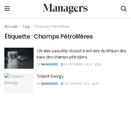
Accueil
Tag
Champs Pétrolifères
Étiquette :
Champs Pétrolifères
L’Arabie saoudite réussit à extraire du lithium des
eaux des champs pétroliers
DE
MANAGERS
18 DÉCEMBRE 2024
0
Trident Energy
DE
MANAGERS
28 JANVIER 2019
0