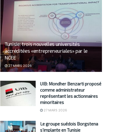
Tunisie: trois nouvelles universités
accréditées «entrepreneuriales» par le
NCEE
27 MARS 2026
UIB: Mondher Benzarti proposé
comme administrateur
représentant les actionnaires
minoritaires
27 MARS 2026
Le groupe suédois Borgstena
s’implante en Tunisie