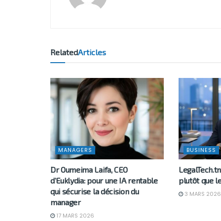
Related
Articles
MANAGERS
BUSINESS
Dr Oumeima Laifa, CEO
LegalTech.tn
d’Euklydia: pour une IA rentable
plutôt que l
qui sécurise la décision du
3 MARS 2026
manager
17 MARS 2026