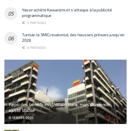
Yassir achète Kawarizmi et s’attaque à la publicité
programmatique
0 PARTAGES
Tunisie: le SMIG revalorisé, des hausses prévues jusqu’en
2028
0 PARTAGES
Repli des bénéfices d’Attijari Bank, mais dividende
ajusté stable
14 MARS 2026