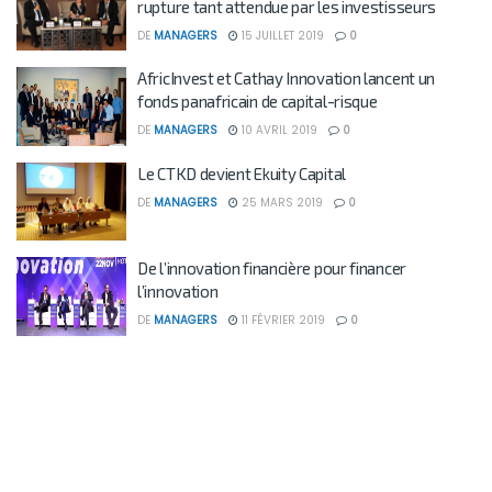
rupture tant attendue par les investisseurs
DE
MANAGERS
15 JUILLET 2019
0
AfricInvest et Cathay Innovation lancent un
fonds panafricain de capital-risque
DE
MANAGERS
10 AVRIL 2019
0
Le CTKD devient Ekuity Capital
DE
MANAGERS
25 MARS 2019
0
De l’innovation financière pour financer
l’innovation
DE
MANAGERS
11 FÉVRIER 2019
0