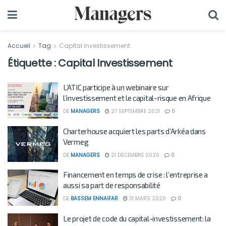
Accueil
Tag
Capital Investissement
Étiquette :
Capital Investissement
L’ATIC participe à un webinaire sur
l’investissement et le capital-risque en Afrique
DE
MANAGERS
27 SEPTEMBRE 2021
0
Charterhouse acquiert les parts d’Arkéa dans
Vermeg
DE
MANAGERS
21 DÉCEMBRE 2020
0
Financement en temps de crise : l’entreprise a
aussi sa part de responsabilité
DE
BASSEM ENNAIFAR
31 MARS 2020
0
Le projet de code du capital-investissement: la