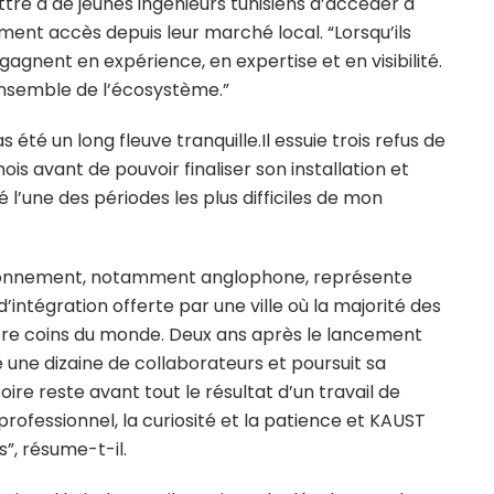
ttre à de jeunes ingénieurs tunisiens d’accéder à
ément accès depuis leur marché local. “Lorsqu’ils
s gagnent en expérience, en expertise et en visibilité.
’ensemble de l’écosystème.”
été un long fleuve tranquille.Il essuie trois refus de
ois avant de pouvoir finaliser son installation et
 l’une des périodes les plus difficiles de mon
vironnement, notamment anglophone, représente
 d’intégration offerte par une ville où la majorité des
tre coins du monde. Deux ans après le lancement
 une dizaine de collaborateurs et poursuit sa
ire reste avant tout le résultat d’un travail de
professionnel, la curiosité et la patience et KAUST
”, résume-t-il.