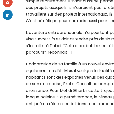
simple recrutement. Il s’agit aussi de perme
des projets auxquels ils n’auraient pas forc
travaillent sur des projets internationaux, il
C’est bénéfique pour eux mais aussi pour l
L’aventure entrepreneuriale n’a pourtant pas 
visa successifs et doit attendre près de six m
s’installer à Dubaï. “Cela a probablement été
parcours”, reconnaît-il.
L’adaptation de sa famille à un nouvel en
également un défi. Mais il souligne la facilité
habitants sont des expatriés venus des qua
de son entreprise, Protel Consulting compte
croissance. Pour Mehdi Gharbi, cette trajecto
longue haleine. “La persévérance, le réseau 
ont joué un rôle essentiel dans mon parcours