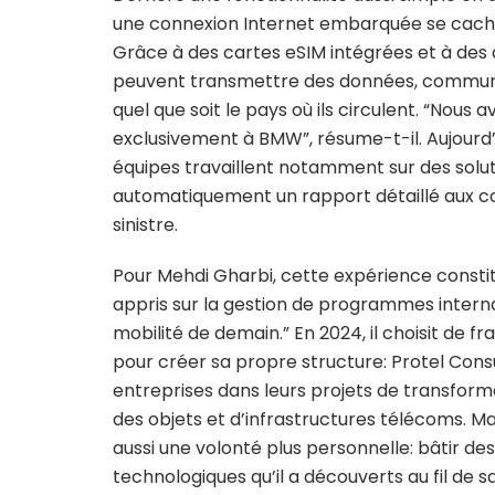
une connexion Internet embarquée se cache
Grâce à des cartes eSIM intégrées et à des 
peuvent transmettre des données, communiq
quel que soit le pays où ils circulent. “Nou
exclusivement à BMW”, résume-t-il. Aujourd’
équipes travaillent notamment sur des solu
automatiquement un rapport détaillé aux c
sinistre.
Pour Mehdi Gharbi, cette expérience consti
appris sur la gestion de programmes interna
mobilité de demain.” En 2024, il choisit de f
pour créer sa propre structure: Protel Con
entreprises dans leurs projets de transformati
des objets et d’infrastructures télécoms. Ma
aussi une volonté plus personnelle: bâtir de
technologiques qu’il a découverts au fil de 