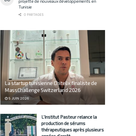
projette de nouveaux développements en
Tunisie
0 PARTAGES
La startup tunisienne Chitelix finaliste de
MassChallenge Switzerland 2026
5 JUIN 2026
L’Institut Pasteur relance la
production de sérums
thérapeutiques après plusieurs