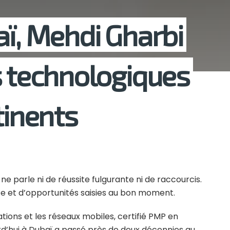
aï, Mehdi Gharbi
s technologiques
tinents
ne parle ni de réussite fulgurante ni de raccourcis.
ce et d’opportunités saisies au bon moment.
tions et les réseaux mobiles, certifié PMP en
ourd’hui à Dubaï a passé près de deux décennies au