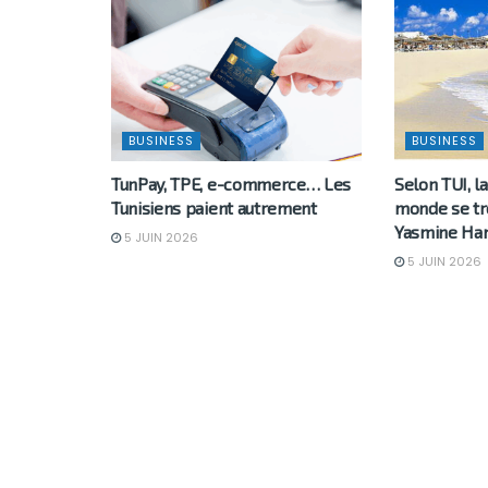
BUSINESS
BUSINESS
TunPay, TPE, e-commerce… Les
Selon TUI, l
Tunisiens paient autrement
monde se tro
Yasmine H
5 JUIN 2026
5 JUIN 2026