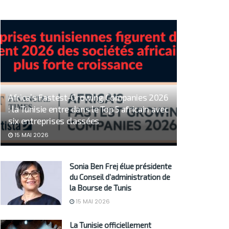
Africa’s Fastest-Growing Companies 2026
: la Tunisie entre dans le Top 5 africain avec
six entreprises classées
15 MAI 2026
Sonia Ben Frej élue présidente
du Conseil d’administration de
la Bourse de Tunis
15 MAI 2026
La Tunisie officiellement