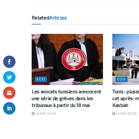
Related
Articles
ECO
ECO
Les avocats tunisiens annoncent
Tunis : plus
une série de grèves dans les
cet après-mi
tribunaux à partir du 18 mai
Kasbah
14 MAI 2026
14 MAI 2026