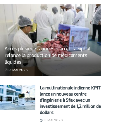
Après plusieurs années d’arrêt, la Siphat
relance la production de médicaments
liquides
13 MAI 2026
La multinationale indienne KPIT
lance un nouveau centre
d’ingénierie à Sfax avec un
investissement de 1,2 million de
dollars
13 MAI 2026