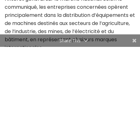
communiqué, les entreprises concernées opèrent
principalement dans la distribution d’équipements et
de machines destinés aux secteurs de l’agriculture,
de l’industrie, des mines, de l’électricité et du
bâtiment, en représentant plusieurs marques
Share This
internationales.
Le ministère invite les structures publiques, les
organisations professionnelles, les opérateurs
économiques ainsi que toute partie concernée à
consulter le dossier via le site officiel de la
Commission du Comesa: Comesa Competition
Commission, rubrique « Registres des cas (cas
actuels)». Les parties intéressées peuvent
transmettre leurs remarques ou informations utiles
avant le mardi 19 mai 2026 afin d’aider à évaluer les
effets potentiels de cette opération sur le marché