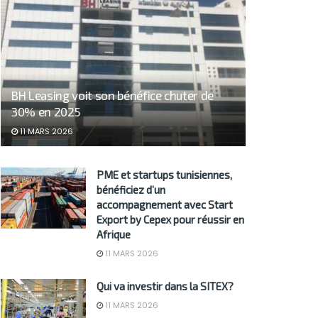
BH Leasing voit son bénéfice chuter de
30% en 2025
11 MARS 2026
PME et startups tunisiennes,
bénéficiez d’un
accompagnement avec Start
Export by Cepex pour réussir en
Afrique
11 MARS 2026
Qui va investir dans la SITEX?
11 MARS 2026