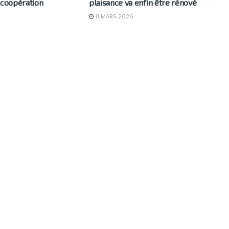
 coopération
plaisance va enfin être rénové
11 MARS 2026
6