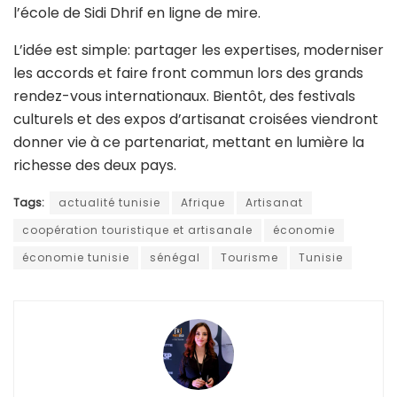
Ce rapprochement a pris forme le 9 février 2026 à
Tunis, lors d’un échange chaleureux entre Sofiane
Tekaya, ministre du Tourisme, et Moustapha Sow,
ambassadeur du Sénégal. Au cœur des discussions:
s’appuyer sur les succès passés pour bâtir l’avenir.
Le Sénégal pose notamment un regard attentif sur le
savoir-faire tunisien en matière de formation, avec
l’école de Sidi Dhrif en ligne de mire.
L’idée est simple: partager les expertises, moderniser
les accords et faire front commun lors des grands
rendez-vous internationaux. Bientôt, des festivals
culturels et des expos d’artisanat croisées viendront
donner vie à ce partenariat, mettant en lumière la
richesse des deux pays.
Tags:
actualité tunisie
Afrique
Artisanat
coopération touristique et artisanale
économie