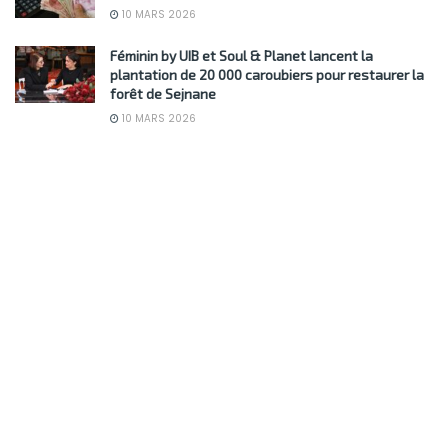
réussir en Afrique
11 MARS 2026
Qui va investir dans la SITEX?
11 MARS 2026
La Suède conseille à ses habitants de garder un
peu d’argent liquide “au cas où”
10 MARS 2026
Féminin by UIB et Soul & Planet lancent la
plantation de 20 000 caroubiers pour restaurer la
forêt de Sejnane
10 MARS 2026