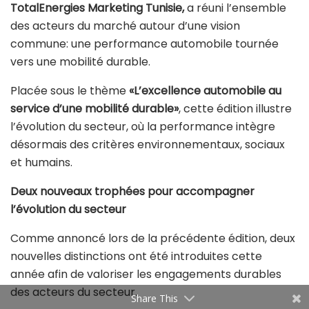
10 février 2026
Depuis 2018, les
Volants d’Or
se sont imposés
comme le rendez-vous annuel de référence du
secteur automobile en Tunisie.
La 8ᵉ édition, organisée le 6 février 2026 à Tunis par
tunisieauto.tn
et
ADCOM Agency
,
avec le soutien de
TotalEnergies Marketing Tunisie,
a réuni l’ensemble
des acteurs du marché autour d’une vision
commune: une performance automobile tournée
vers une mobilité durable.
Placée sous le thème
«L’excellence automobile au
service d’une mobilité durable»
, cette édition illustre
l’évolution du secteur, où la performance intègre
désormais des critères environnementaux, sociaux
et humains.
Share This