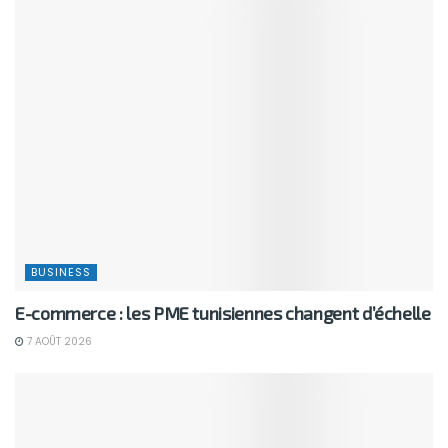
BUSINESS
Longtemps imaginés au cinéma, les robots
humanoïdes attirent aujourd’hui de lourds
investissements. L’exemple de cette entreprise!
7 AOÛT 2026