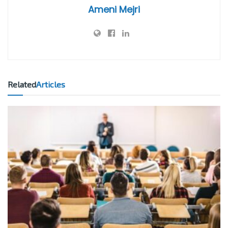
économie tunisie
sénégal
Tourisme
Tunisie
Ameni Mejri
Related
Articles