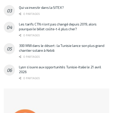
Un paquebot géant de Costa Croisières
annule son escale à La Goulette.
Détails
0 PARTAGES
Rym Ben Salah prend les rênes de Viamobile
0 PARTAGES
Qui va investir dans la SITEX?
0 PARTAGES
Les tarifs CTN n’ont pas changé depuis 2019, alors
pourquoi le billet coûte-t-il plus cher?
0 PARTAGES
300 MW dans le désert : la Tunisie lance son plus grand
chantier solaire à Kebili
0 PARTAGES