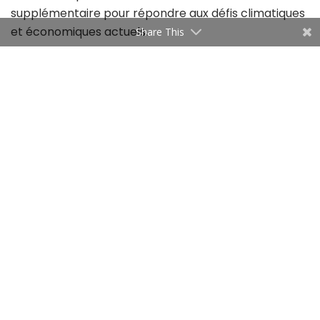
supplémentaire pour répondre aux défis climatiques
et économiques actuels.
Share This
Tags:
Agriculture
Arp
arp tunisie
Entrepreneurs
startups
Tunisie
Trabelsi Azza
Related
Articles